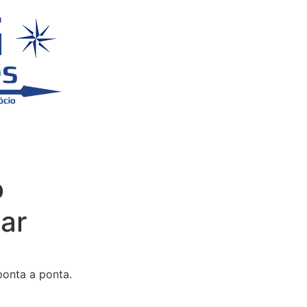
o
ar
ponta a ponta.