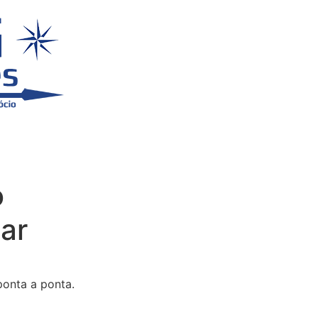
o
ar
ponta a ponta.