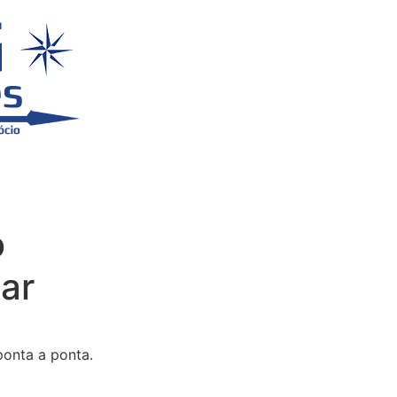
o
ar
ponta a ponta.