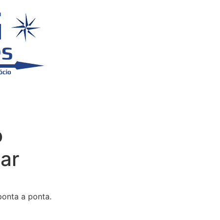
o
ar
ponta a ponta.