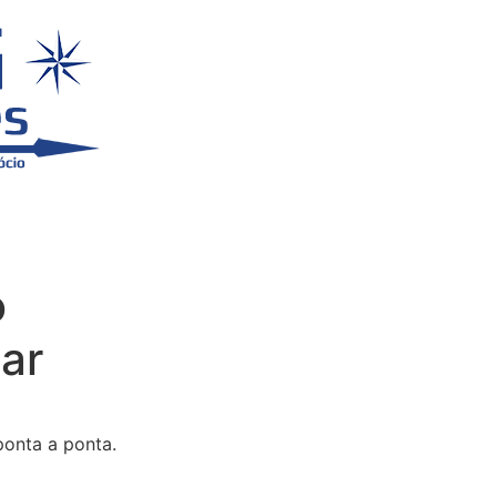
o
ar
ponta a ponta.