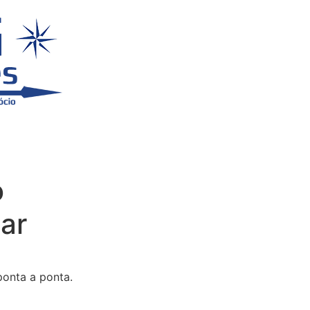
o
ar
ponta a ponta.