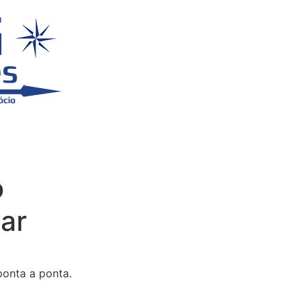
o
ar
ponta a ponta.