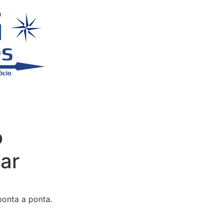
o
ar
ponta a ponta.