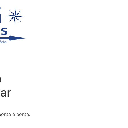
o
ar
ponta a ponta.